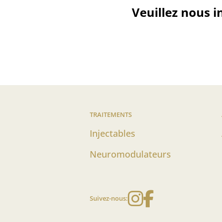
Veuillez nous i
TRAITEMENTS
Injectables
Neuromodulateurs
Instagram
Faceboo
Suivez-nous: