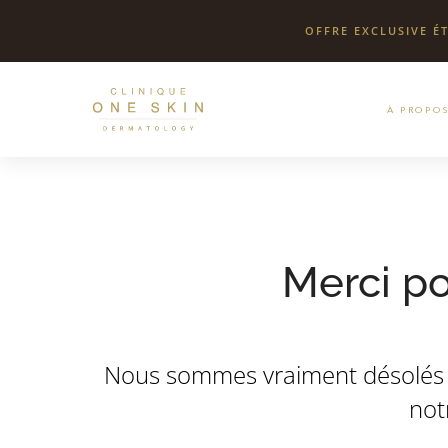
OFFRE EXCLUSIVE ÉT
À PROPO
Clinique
One
Skin
Merci po
Nous sommes vraiment désolés 
not