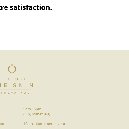
re satisfaction.
9am - 5pm
(lun, mar et jeu)
com
10am - 6pm (mer et ven)