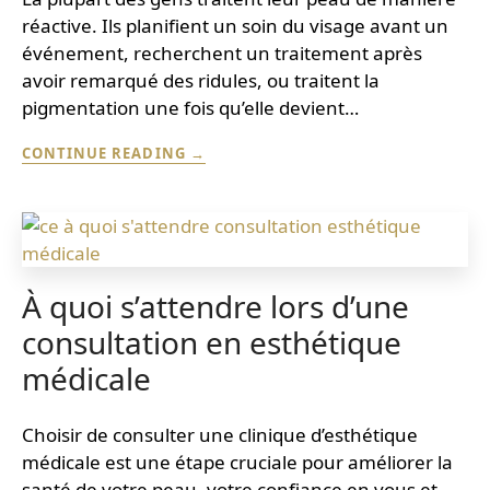
réactive. Ils planifient un soin du visage avant un
événement, recherchent un traitement après
avoir remarqué des ridules, ou traitent la
pigmentation une fois qu’elle devient…
AVANTAGES
CONTINUE READING
DE
LA
PLANIFICATION
CUTANÉE
À
LONG
TERME
À quoi s’attendre lors d’une
:
consultation en esthétique
COMMENT
LE
médicale
RESURFAÇAGE
AU
LASER
Choisir de consulter une clinique d’esthétique
OFFRE
DES
médicale est une étape cruciale pour améliorer la
RÉSULTATS
santé de votre peau, votre confiance en vous et