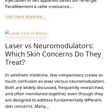
injectables et des appareils basés sur l’énergie.
Parallèlement à cette croissance,…
QUELLE
CONTINUE READING
EST
LA
DIFFÉRENCE
ENTRE
UN
Laser vs Neuromodulators:
SPA
MÉDICAL
Which Skin Concerns Do They
ET
UNE
Treat?
CLINIQUE
D’ESTHÉTIQUE
MÉDICALE
In aesthetic medicine, few comparisons create as
?
much confusion as laser versus neuromodulators.
Both are widely discussed, frequently researched,
and often mentioned together, even though they
are designed to address fundamentally different
skin concerns. Many…