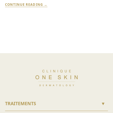
LASER
CONTINUE READING
VS
NEUROMODULATORS:
WHICH
SKIN
CONCERNS
DO
THEY
TREAT?
TRAITEMENTS
▼