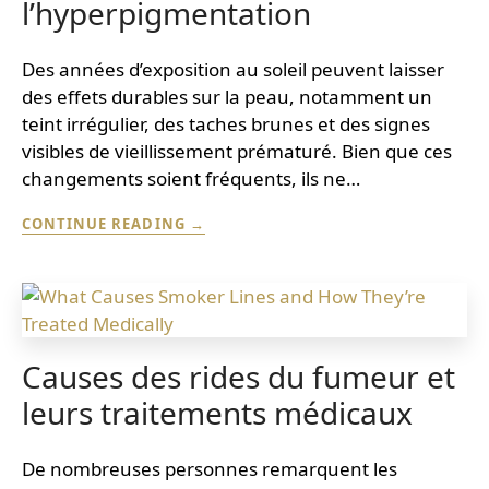
l’hyperpigmentation
Des années d’exposition au soleil peuvent laisser
des effets durables sur la peau, notamment un
teint irrégulier, des taches brunes et des signes
visibles de vieillissement prématuré. Bien que ces
changements soient fréquents, ils ne…
L’APPROCHE
CONTINUE READING
MÉDICALE
POUR
INVERSER
LES
DOMMAGES
CAUSÉS
PAR
Causes des rides du fumeur et
LE
leurs traitements médicaux
SOLEIL
ET
L’HYPERPIGMENTATION
De nombreuses personnes remarquent les