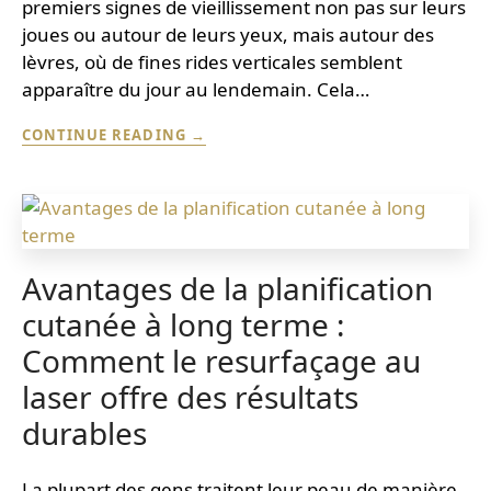
premiers signes de vieillissement non pas sur leurs
joues ou autour de leurs yeux, mais autour des
lèvres, où de fines rides verticales semblent
apparaître du jour au lendemain. Cela…
CAUSES
CONTINUE READING
DES
RIDES
DU
FUMEUR
ET
LEURS
TRAITEMENTS
Avantages de la planification
MÉDICAUX
cutanée à long terme :
Comment le resurfaçage au
laser offre des résultats
durables
La plupart des gens traitent leur peau de manière