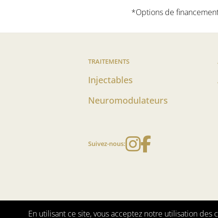
*Options de financement o
TRAITEMENTS
Injectables
Neuromodulateurs
Instagram
Faceboo
Suivez-nous:
Programmes et conditions
Politique de confidentialit
En utilisant ce site, vous acceptez notre utilisation de