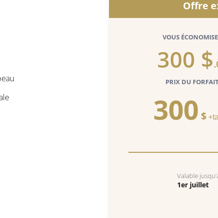
Offre e
VOUS ÉCONOMISE
300 $
 peau
PRIX DU FORFAI
300
ale
$
+t
Valable jusqu’
1er juillet