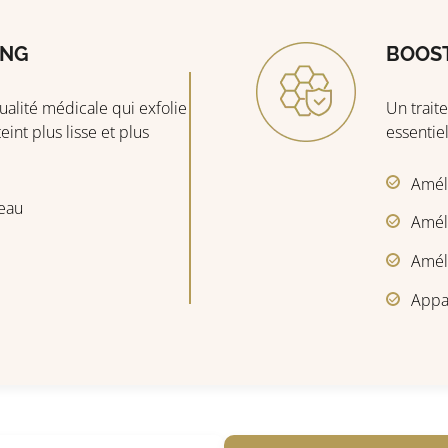
ING
BOOST
alité médicale qui exfolie
Un trait
eint plus lisse et plus
essentie
Améli
peau
Améli
Amél
Appa