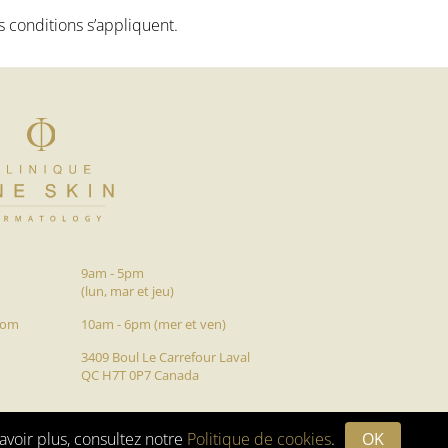
s conditions s’appliquent.
9am - 5pm
(lun, mar et jeu)
com
10am - 6pm (mer et ven)
3409 Boul Le Carrefour Laval
QC H7T 0P7 Canada
© 2025 clinique One skin tous droits réservés
avoir plus, consultez notre
Politique de cookies
.
OK