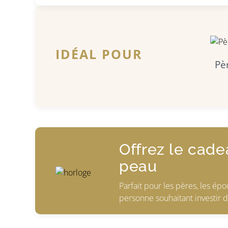
IDÉAL POUR
Pè
Offrez le cade
peau
Parfait pour les pères, les épo
personne souhaitant investir d