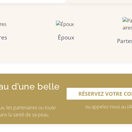
res
Époux
Parte
au d’une belle
RÉSERVEZ VOTRE C
ou appelez-nous au (4
ux, les partenaires ou toute
ans la santé de sa peau.