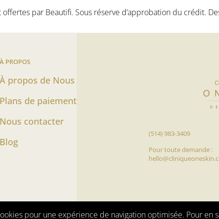
ffertes par Beautifi. Sous réserve d’approbation du crédit. De
À PROPOS
À propos de Nous
Plans de paiement
Nous contacter
(514) 983-3409
 Page
k Page
Blog
Pour toute demande :
hello@cliniqueoneskin.
é
Modalités et conditions
s cookies pour une expérience de navigation optimisée. Pour en s